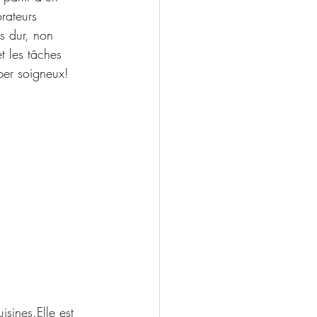
rateurs 
ès dur, non 
t les tâches 
per soigneux!
sines.Elle est 