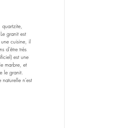
 quartzite, 
Le granit est 
une cuisine, il 
s d'être très 
iciel) est une 
le marbre, et 
 le granit. 
 naturelle n'est 