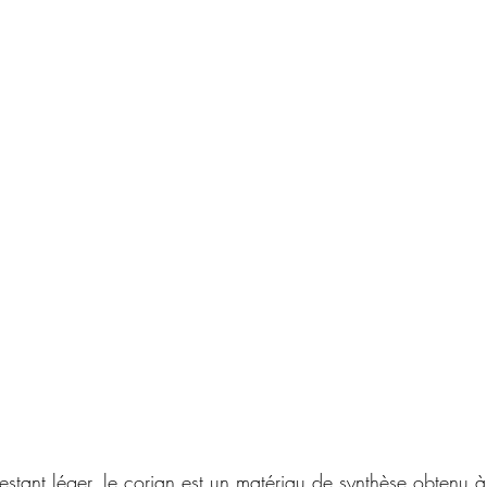
 restant léger, le corian est un matériau de synthèse obtenu à