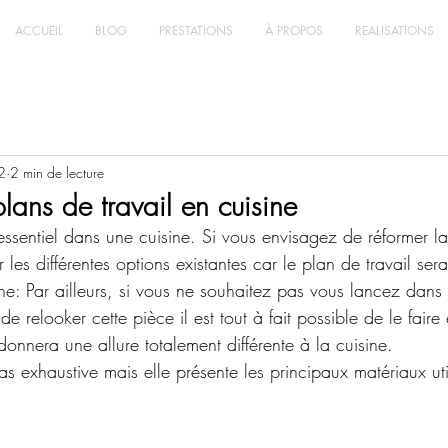
ACCUEIL
BLOG
PRESTATIONS
À PROPOS
REALISATIONS
2
2 min de lecture
lans de travail en cuisine
 essentiel dans une cuisine. Si vous envisagez de réformer la 
 les différentes options existantes car le plan de travail ser
ine: Par ailleurs, si vous ne souhaitez pas vous lancez dans
e relooker cette pièce il est tout à fait possible de le fair
donnera une allure totalement différente à la cuisine.
 pas exhaustive mais elle présente les principaux matériaux uti