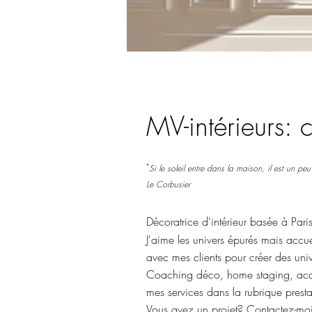
MV-intérieurs: c
"
Si le soleil entre dans la maison, il est un
peu 
Le Corbusier
Décoratrice d'intérieur basée
à Pari
J'aime les univers épurés mais accue
avec mes clients pour créer des uni
Coaching déco, home staging, acco
mes services dans la rubrique presta
Vous avez un projet? Contactez-mo