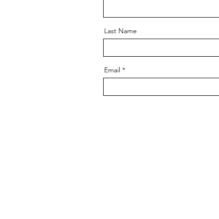
Last Name
Email
MV-interieurs
6, rue Poussin
75016 Paris