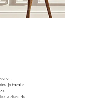
ovation.
ns. Je travaille
es...
ez le détail de