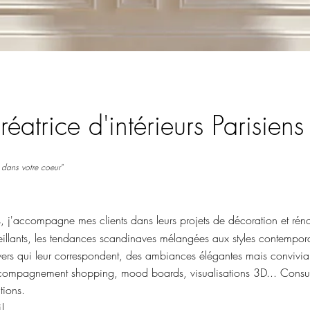
réatrice d'intérieurs Parisiens
dans votre coeur"
s, j'accompagne mes clients dans leurs projets de décoration et rén
illants, les tendances scandinaves mélangées aux styles contemporai
vers qui leur correspondent, des ambiances élégantes mais convivial
mpagnement shopping, mood boards, visualisations 3D... Consult
tions.
i!